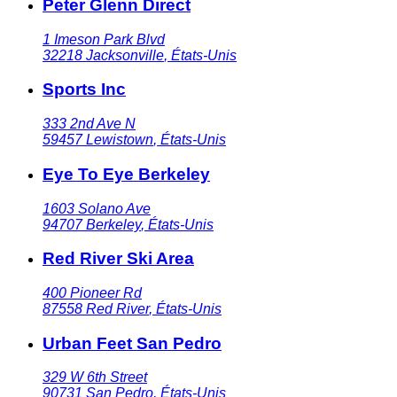
Peter Glenn Direct
1 Imeson Park Blvd
32218
Jacksonville
,
États-Unis
Sports Inc
333 2nd Ave N
59457
Lewistown
,
États-Unis
Eye To Eye Berkeley
1603 Solano Ave
94707
Berkeley
,
États-Unis
Red River Ski Area
400 Pioneer Rd
87558
Red River
,
États-Unis
Urban Feet San Pedro
329 W 6th Street
90731
San Pedro
,
États-Unis