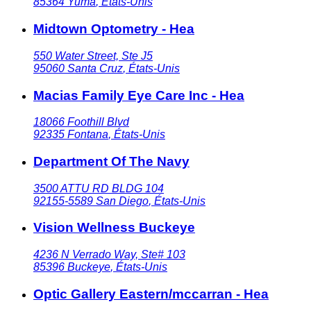
85364
Yuma
,
États-Unis
Midtown Optometry - Hea
550 Water Street, Ste J5
95060
Santa Cruz
,
États-Unis
Macias Family Eye Care Inc - Hea
18066 Foothill Blvd
92335
Fontana
,
États-Unis
Department Of The Navy
3500 ATTU RD BLDG 104
92155-5589
San Diego
,
États-Unis
Vision Wellness Buckeye
4236 N Verrado Way, Ste# 103
85396
Buckeye
,
États-Unis
Optic Gallery Eastern/mccarran - Hea