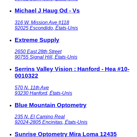
Michael J Haug Od - Vs
316 W. Mission Ave #118
92025
Escondido
,
États-Unis
Extreme Supply
2650 East 28th Street
90755
Signal Hill
,
États-Unis
Serrins Valley Vision : Hanford - Hea #10-
0010322
570 N. 11th Ave
93230
Hanford
,
États-Unis
Blue Mountain Optometry
235 N. El Camino Real
92024-2805
Encinitas
,
États-Unis
Sunrise Optometry Mira Loma 12435