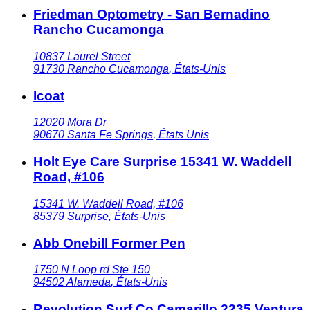
Friedman Optometry - San Bernadino
Rancho Cucamonga
10837 Laurel Street
91730
Rancho Cucamonga
,
États-Unis
Icoat
12020 Mora Dr
90670
Santa Fe Springs
,
États Unis
Holt Eye Care Surprise 15341 W. Waddell
Road, #106
15341 W. Waddell Road, #106
85379
Surprise
,
États-Unis
Abb Onebill Former Pen
1750 N Loop rd Ste 150
94502
Alameda
,
États-Unis
Revolution Surf Co Camarillo 2235 Ventura