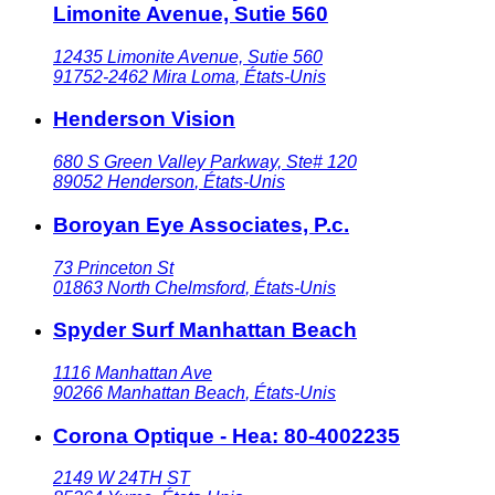
Limonite Avenue, Sutie 560
12435 Limonite Avenue, Sutie 560
91752-2462
Mira Loma
,
États-Unis
Henderson Vision
680 S Green Valley Parkway, Ste# 120
89052
Henderson
,
États-Unis
Boroyan Eye Associates, P.c.
73 Princeton St
01863
North Chelmsford
,
États-Unis
Spyder Surf Manhattan Beach
1116 Manhattan Ave
90266
Manhattan Beach
,
États-Unis
Corona Optique - Hea: 80-4002235
2149 W 24TH ST