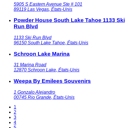
5905 S Eastern Avenue Ste # 101
89119
Las Vegas
,
États-Unis
Powder House South Lake Tahoe 1133 Ski
Run Blvd
1133 Ski Run Blvd
96150
South Lake Tahoe
,
États-Unis
Schroon Lake Marina
31 Marina Road
12870
Schroon Lake
,
États-Unis
Weepa By Emilees Souvenirs
1 Gonzalo Alejandro
00745
Rio Grande
,
États-Unis
1
2
3
4
5