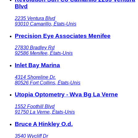
Blvd
2235 Ventura Blvd
93010
Camarillo
,
États-Unis
Precision Eye Associates Menifee
27830 Bradley Rd
92586
Menifee
,
États-Unis
Inlet Bay Marina
4314 Shoreline Dr.
80526
Fort Collins
,
États-Unis
Utopia Optometry - Wva Bg La Verne
1552 Foothill Blvd
91750
La Verne
,
États-Unis
Bruce A Hinkley O.d.
3540 Wycliff Dr