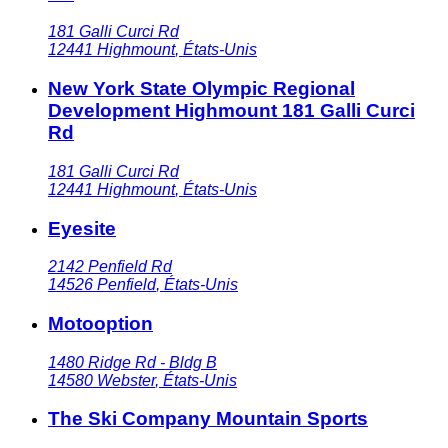
181 Galli Curci Rd
12441
Highmount
,
États-Unis
New York State Olympic Regional
Development Highmount 181 Galli Curci
Rd
181 Galli Curci Rd
12441
Highmount
,
États-Unis
Eyesite
2142 Penfield Rd
14526
Penfield
,
États-Unis
Motooption
1480 Ridge Rd - Bldg B
14580
Webster
,
États-Unis
The Ski Company Mountain Sports