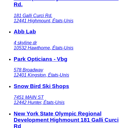
Rd.
181 Galli Curci Rd.
12441
Highmount
,
États-Unis
Abb Lab
4 skyline dr
10532
Hawthorne
,
États-Unis
Park Opticians - Vbg
578 Broadway
12401
Kingston
,
États-Unis
Snow Bird Ski Shops
7451 MAIN ST
12442
Hunter
,
États-Unis
New York State Olympic Regional
Development Highmount 181 Galli Curci
Rd