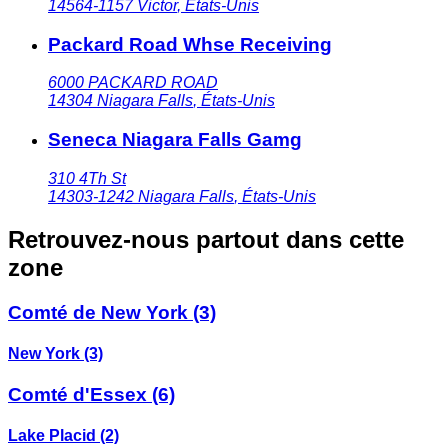
14564-1157
Victor
,
États-Unis
Packard Road Whse Receiving
6000 PACKARD ROAD
14304
Niagara Falls
,
États-Unis
Seneca Niagara Falls Gamg
310 4Th St
14303-1242
Niagara Falls
,
États-Unis
Retrouvez-nous partout dans cette
zone
Comté de New York
(3)
New York
(3)
Comté d'Essex
(6)
Lake Placid
(2)