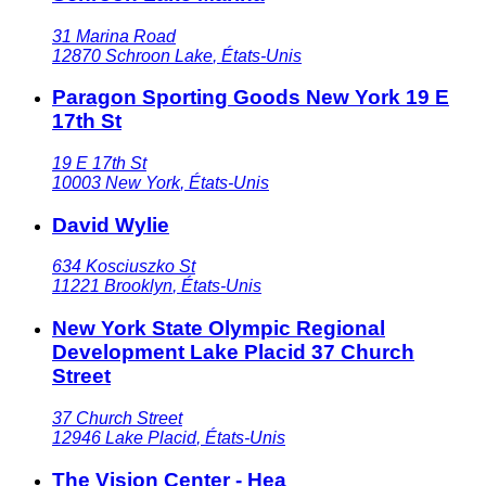
31 Marina Road
12870
Schroon Lake
,
États-Unis
Paragon Sporting Goods New York 19 E
17th St
19 E 17th St
10003
New York
,
États-Unis
David Wylie
634 Kosciuszko St
11221
Brooklyn
,
États-Unis
New York State Olympic Regional
Development Lake Placid 37 Church
Street
37 Church Street
12946
Lake Placid
,
États-Unis
The Vision Center - Hea