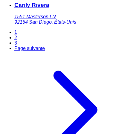
Carily Rivera
1551 Masterson LN
92154
San Diego
,
États-Unis
1
2
3
Page suivante