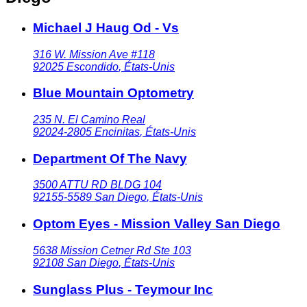
Michael J Haug Od - Vs
316 W. Mission Ave #118
92025
Escondido
,
États-Unis
Blue Mountain Optometry
235 N. El Camino Real
92024-2805
Encinitas
,
États-Unis
Department Of The Navy
3500 ATTU RD BLDG 104
92155-5589
San Diego
,
États-Unis
Optom Eyes - Mission Valley San Diego
5638 Mission Cetner Rd Ste 103
92108
San Diego
,
États-Unis
Sunglass Plus - Teymour Inc