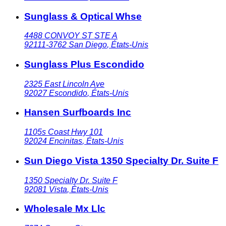
Sunglass & Optical Whse
4488 CONVOY ST STE A
92111-3762
San Diego
,
États-Unis
Sunglass Plus Escondido
2325 East Lincoln Ave
92027
Escondido
,
États-Unis
Hansen Surfboards Inc
1105s Coast Hwy 101
92024
Encinitas
,
États-Unis
Sun Diego Vista 1350 Specialty Dr. Suite F
1350 Specialty Dr. Suite F
92081
Vista
,
États-Unis
Wholesale Mx Llc