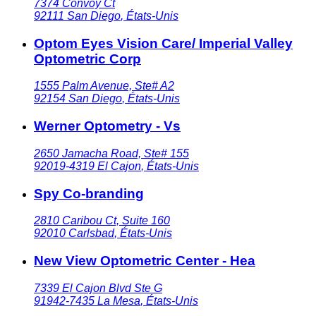
7374 Convoy Ct
92111
San Diego
,
États-Unis
Optom Eyes Vision Care/ Imperial Valley
Optometric Corp
1555 Palm Avenue, Ste# A2
92154
San Diego
,
États-Unis
Werner Optometry - Vs
2650 Jamacha Road, Ste# 155
92019-4319
El Cajon
,
États-Unis
Spy Co-branding
2810 Caribou Ct, Suite 160
92010
Carlsbad
,
États-Unis
New View Optometric Center - Hea
7339 El Cajon Blvd Ste G
91942-7435
La Mesa
,
États-Unis