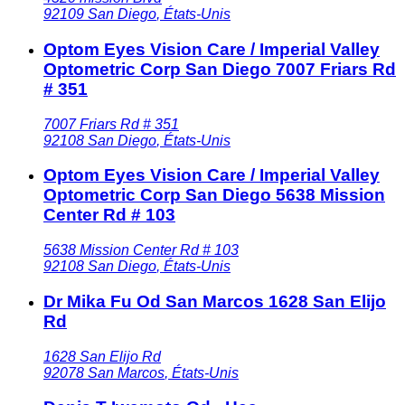
92109
San Diego
,
États-Unis
Optom Eyes Vision Care / Imperial Valley
Optometric Corp San Diego 7007 Friars Rd
# 351
7007 Friars Rd # 351
92108
San Diego
,
États-Unis
Optom Eyes Vision Care / Imperial Valley
Optometric Corp San Diego 5638 Mission
Center Rd # 103
5638 Mission Center Rd # 103
92108
San Diego
,
États-Unis
Dr Mika Fu Od San Marcos 1628 San Elijo
Rd
1628 San Elijo Rd
92078
San Marcos
,
États-Unis