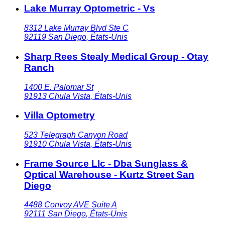
Lake Murray Optometric - Vs
8312 Lake Murray Blvd Ste C
92119
San Diego
,
États-Unis
Sharp Rees Stealy Medical Group - Otay
Ranch
1400 E. Palomar St
91913
Chula Vista
,
États-Unis
Villa Optometry
523 Telegraph Canyon Road
91910
Chula Vista
,
États-Unis
Frame Source Llc - Dba Sunglass &
Optical Warehouse - Kurtz Street San
Diego
4488 Convoy AVE Suite A
92111
San Diego
,
États-Unis