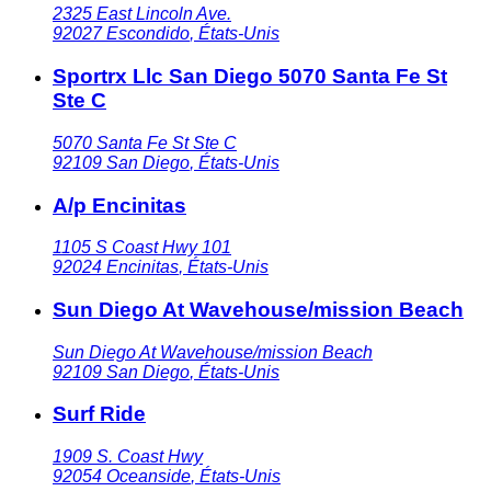
2325 East Lincoln Ave.
92027
Escondido
,
États-Unis
Sportrx Llc San Diego 5070 Santa Fe St
Ste C
5070 Santa Fe St Ste C
92109
San Diego
,
États-Unis
A/p Encinitas
1105 S Coast Hwy 101
92024
Encinitas
,
États-Unis
Sun Diego At Wavehouse/mission Beach
Sun Diego At Wavehouse/mission Beach
92109
San Diego
,
États-Unis
Surf Ride
1909 S. Coast Hwy
92054
Oceanside
,
États-Unis