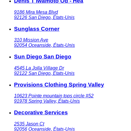
Denis T Iwamoto Od - Hea
9186 Mira Mesa Blvd
92126
San Diego
,
États-Unis
Sunglass Corner
310 Mission Ave
92054
Oceanside
,
États-Unis
Sun Diego San Diego
4545 La Jolla Village Dr
92122
San Diego
,
États-Unis
Provisions Clothing Spring Valley
10623 Pointe mountain tops circle #52
91978
Spring Valley
,
États-Unis
Decorative Services
2535 Jason Ct
92056
Oceanside
,
États-Unis