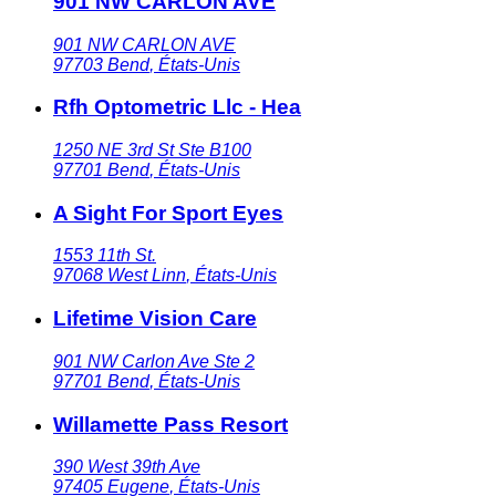
901 NW CARLON AVE
901 NW CARLON AVE
97703
Bend
,
États-Unis
Rfh Optometric Llc - Hea
1250 NE 3rd St Ste B100
97701
Bend
,
États-Unis
A Sight For Sport Eyes
1553 11th St.
97068
West Linn
,
États-Unis
Lifetime Vision Care
901 NW Carlon Ave Ste 2
97701
Bend
,
États-Unis
Willamette Pass Resort
390 West 39th Ave
97405
Eugene
,
États-Unis