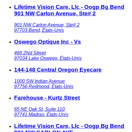
Lifetime Vision Care, Llc - Oogp Bg Bend
901 NW Carlon Avenue, Ste# 2
901 NW Carlon Avenue, Ste# 2
97703
Bend
,
États-Unis
Oswego Optique Inc - Vs
466 2Nd Street
97034
Lake Oswego
,
États-Unis
144-148 Central Oregon Eyecare
1000 SW Indian Avenue
97756
Redmond
,
États-Unis
Farehouse - Kurtz Street
65 NE Oak St, Suite 110
97741
Madras
,
États-Unis
Lifetime Vision Care, Llc - Oogp Bg Bend