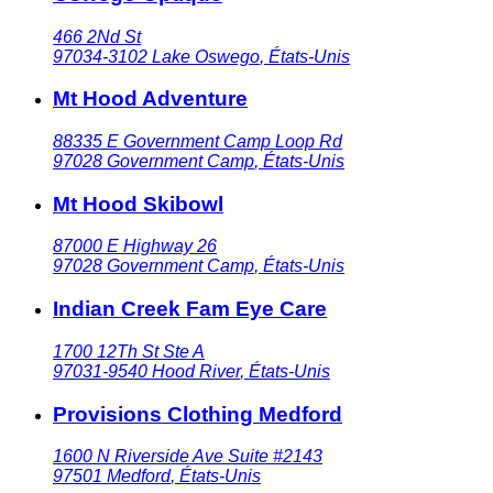
466 2Nd St
97034-3102
Lake Oswego
,
États-Unis
Mt Hood Adventure
88335 E Government Camp Loop Rd
97028
Government Camp
,
États-Unis
Mt Hood Skibowl
87000 E Highway 26
97028
Government Camp
,
États-Unis
Indian Creek Fam Eye Care
1700 12Th St Ste A
97031-9540
Hood River
,
États-Unis
Provisions Clothing Medford
1600 N Riverside Ave Suite #2143
97501
Medford
,
États-Unis