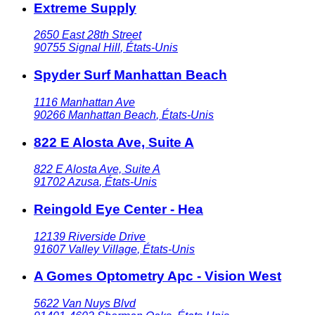
Extreme Supply
2650 East 28th Street
90755
Signal Hill
,
États-Unis
Spyder Surf Manhattan Beach
1116 Manhattan Ave
90266
Manhattan Beach
,
États-Unis
822 E Alosta Ave, Suite A
822 E Alosta Ave, Suite A
91702
Azusa
,
États-Unis
Reingold Eye Center - Hea
12139 Riverside Drive
91607
Valley Village
,
États-Unis
A Gomes Optometry Apc - Vision West
5622 Van Nuys Blvd