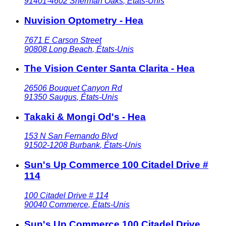
91401-4602
Sherman Oaks
,
États-Unis
Nuvision Optometry - Hea
7671 E Carson Street
90808
Long Beach
,
États-Unis
The Vision Center Santa Clarita - Hea
26506 Bouquet Canyon Rd
91350
Saugus
,
États-Unis
Takaki & Mongi Od's - Hea
153 N San Fernando Blvd
91502-1208
Burbank
,
États-Unis
Sun's Up Commerce 100 Citadel Drive #
114
100 Citadel Drive # 114
90040
Commerce
,
États-Unis
Sun's Up Commerce 100 Citadel Drive