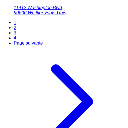
11412 Washington Blvd
90606
Whittier
,
États-Unis
1
2
3
4
Page suivante