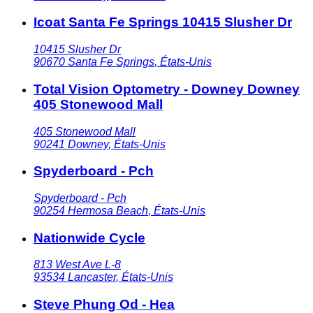
Icoat Santa Fe Springs 10415 Slusher Dr
10415 Slusher Dr
90670
Santa Fe Springs
,
États-Unis
Total Vision Optometry - Downey Downey
405 Stonewood Mall
405 Stonewood Mall
90241
Downey
,
États-Unis
Spyderboard - Pch
Spyderboard - Pch
90254
Hermosa Beach
,
États-Unis
Nationwide Cycle
813 West Ave L-8
93534
Lancaster
,
États-Unis
Steve Phung Od - Hea