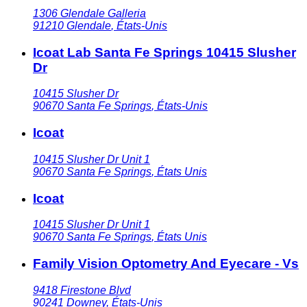
1306 Glendale Galleria
91210
Glendale
,
États-Unis
Icoat Lab Santa Fe Springs 10415 Slusher
Dr
10415 Slusher Dr
90670
Santa Fe Springs
,
États-Unis
Icoat
10415 Slusher Dr Unit 1
90670
Santa Fe Springs
,
États Unis
Icoat
10415 Slusher Dr Unit 1
90670
Santa Fe Springs
,
États Unis
Family Vision Optometry And Eyecare - Vs
9418 Firestone Blvd
90241
Downey
,
États-Unis