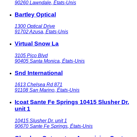
90260
Lawndale
,
États-Unis
Bartley Optical
1300 Optical Drive
91702
Azusa
,
États-Unis
Virtual Snow La
3105 Pico Blvd
90405
Santa Monica
,
États-Unis
Snd International
1613 Chelsea Rd 871
91108
San Marino
,
États-Unis
Icoat Sante Fe Springs 10415 Slusher Dr.
unit 1
10415 Slusher Dr. unit 1
90670
Sante Fe Springs
,
États-Unis