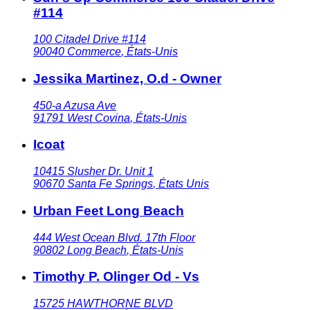
#114
100 Citadel Drive #114
90040
Commerce
,
États-Unis
Jessika Martinez, O.d - Owner
450-a Azusa Ave
91791
West Covina
,
États-Unis
Icoat
10415 Slusher Dr. Unit 1
90670
Santa Fe Springs
,
États Unis
Urban Feet Long Beach
444 West Ocean Blvd. 17th Floor
90802
Long Beach
,
États-Unis
Timothy P. Olinger Od - Vs
15725 HAWTHORNE BLVD