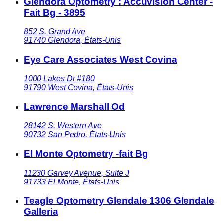
Glendora Optometry : Accuvision Center -
Fait Bg - 3895
852 S. Grand Ave
91740
Glendora
,
États-Unis
Eye Care Associates West Covina
1000 Lakes Dr #180
91790
West Covina
,
États-Unis
Lawrence Marshall Od
28142 S. Western Ave
90732
San Pedro
,
États-Unis
El Monte Optometry -fait Bg
11230 Garvey Avenue, Suite J
91733
El Monte
,
États-Unis
Teagle Optometry Glendale 1306 Glendale
Galleria