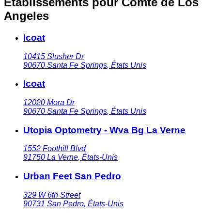
Établissements pour Comté de Los
Angeles
Icoat
10415 Slusher Dr
90670
Santa Fe Springs
,
États Unis
Icoat
12020 Mora Dr
90670
Santa Fe Springs
,
États Unis
Utopia Optometry - Wva Bg La Verne
1552 Foothill Blvd
91750
La Verne
,
États-Unis
Urban Feet San Pedro
329 W 6th Street
90731
San Pedro
,
États-Unis