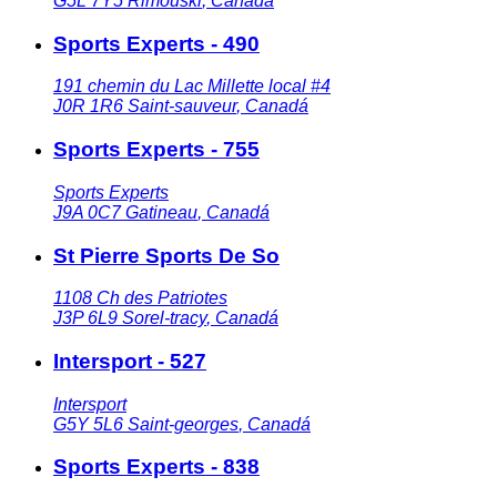
G5L 7Y5
Rimouski
,
Canadá
Sports Experts - 490
191 chemin du Lac Millette local #4
J0R 1R6
Saint-sauveur
,
Canadá
Sports Experts - 755
Sports Experts
J9A 0C7
Gatineau
,
Canadá
St Pierre Sports De So
1108 Ch des Patriotes
J3P 6L9
Sorel-tracy
,
Canadá
Intersport - 527
Intersport
G5Y 5L6
Saint-georges
,
Canadá
Sports Experts - 838