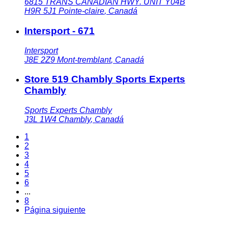
6815 TRANS CANADIAN HWY. UNIT Y04B
H9R 5J1
Pointe-claire
,
Canadá
Intersport - 671
Intersport
J8E 2Z9
Mont-tremblant
,
Canadá
Store 519 Chambly Sports Experts
Chambly
Sports Experts Chambly
J3L 1W4
Chambly
,
Canadá
1
2
3
4
5
6
...
8
Página siguiente