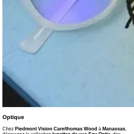
Optique
Chez
Piedmont Vision Care/thomas Wood
à
Manassas
,