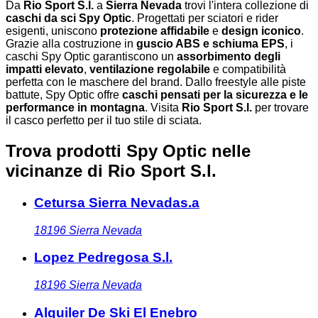
Da
Rio Sport S.l.
a
Sierra Nevada
trovi l'intera collezione di
caschi da sci Spy Optic
. Progettati per sciatori e rider
esigenti, uniscono
protezione affidabile
e
design iconico
.
Grazie alla costruzione in
guscio ABS e schiuma EPS
, i
caschi Spy Optic garantiscono un
assorbimento degli
impatti elevato
,
ventilazione regolabile
e compatibilità
perfetta con le maschere del brand. Dallo freestyle alle piste
battute, Spy Optic offre
caschi pensati per la sicurezza e le
performance in montagna
. Visita
Rio Sport S.l.
per trovare
il casco perfetto per il tuo stile di sciata.
Trova prodotti Spy Optic nelle
vicinanze
di Rio Sport S.l.
Cetursa Sierra Nevadas.a
18196
Sierra Nevada
Lopez Pedregosa S.l.
18196
Sierra Nevada
Alquiler De Ski El Enebro