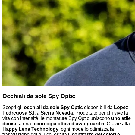
Occhiali da sole Spy Optic
Scopri gli
occhiali da sole Spy Optic
disponibili da
Lopez
Pedregosa S.l.
a
Sierra Nevada
. Progettate per chi vive la
vita con intensità, le montature Spy Optic uniscono
uno stile
deciso
a una
tecnologia ottica d'avanguardia
. Grazie alla
Happy Lens Technology
, ogni modello ottimizza la
trasmissione della luce, esalta il
contrasto dei colori
e