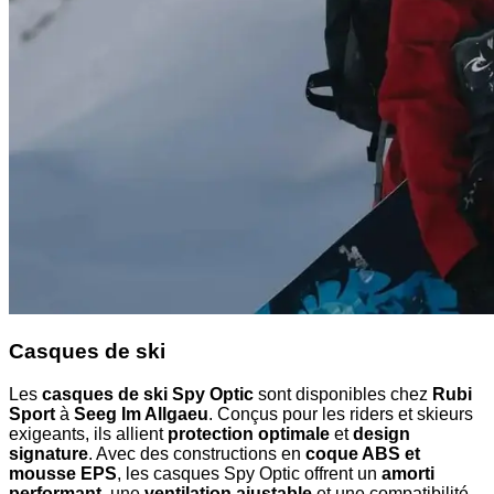
Casques de ski
Les
casques de ski Spy Optic
sont disponibles chez
Rubi
Sport
à
Seeg Im Allgaeu
. Conçus pour les riders et skieurs
exigeants, ils allient
protection optimale
et
design
signature
. Avec des constructions en
coque ABS et
mousse EPS
, les casques Spy Optic offrent un
amorti
performant
, une
ventilation ajustable
et une compatibilité