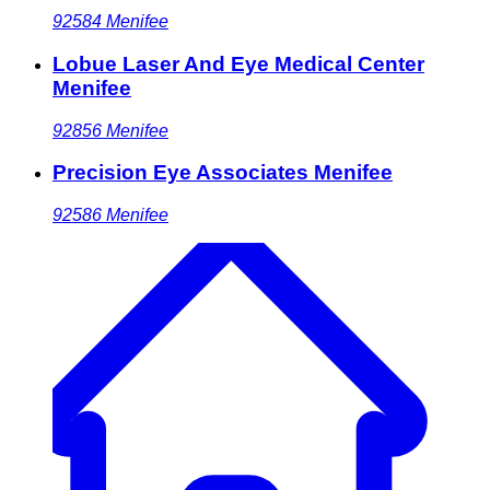
92584
Menifee
Lobue Laser And Eye Medical Center
Menifee
92856
Menifee
Precision Eye Associates Menifee
92586
Menifee