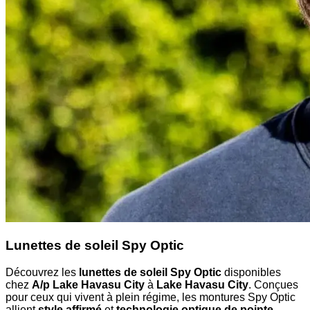
Lunettes de soleil Spy Optic
Découvrez les
lunettes de soleil Spy Optic
disponibles
chez
A/p Lake Havasu City
à
Lake Havasu City
. Conçues
pour ceux qui vivent à plein régime, les montures Spy Optic
allient
style affirmé
et
technologie optique de pointe
.