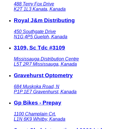
488 Terry Fox Drive
K2T 1L3
Kanata
,
Kanada
Royal J&m Distributing
450 Southgate Drive
N1G 4P5
Guelph
,
Kanada
3109, Sc Tdc #3109
Mississauga Distribution Centre
L5T 2R7
Mississauga
,
Kanada
Gravehurst Optometry
684 Muskoka Road, N
P1P 1E7
Gravenhurst
,
Kanada
Gp Bikes - Prepay
1100 Champlain Crt.
L1N 6K9
Whitby
,
Kanada