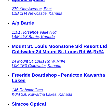
279 King Avenue, East
L1B 1H4
Newcastle
,
Kanada
A/p Barrie
1101 Horsehoe Valley Rd
L4M 4Y8
Barrie
,
Kanada
Mount St. Louis Moonstone Ski Resort Ltd
Coldwater 24 Mount St. Louis Rd W.,Rr#4
24 Mount St. Louis Rd W.,Rr#4
L0K 1E0
Coldwater
,
Kanada
Freeride Boardshop - Penticton Kawartha
Lakes
146 Robmar Cres
K0M 2J0
Kawartha Lakes
,
Kanada
Simcoe Optical