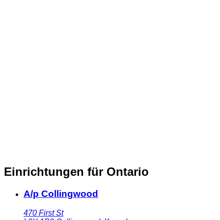
Einrichtungen für Ontario
A/p Collingwood
470 First St