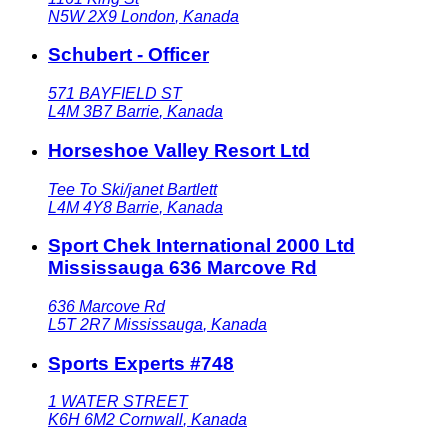
N5W 2X9
London
,
Kanada
Schubert - Officer
571 BAYFIELD ST
L4M 3B7
Barrie
,
Kanada
Horseshoe Valley Resort Ltd
Tee To Ski/janet Bartlett
L4M 4Y8
Barrie
,
Kanada
Sport Chek International 2000 Ltd
Mississauga 636 Marcove Rd
636 Marcove Rd
L5T 2R7
Mississauga
,
Kanada
Sports Experts #748
1 WATER STREET
K6H 6M2
Cornwall
,
Kanada