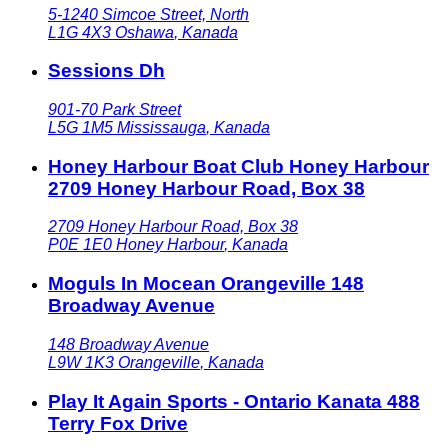
5-1240 Simcoe Street, North
L1G 4X3
Oshawa
,
Kanada
Sessions Dh
901-70 Park Street
L5G 1M5
Mississauga
,
Kanada
Honey Harbour Boat Club Honey Harbour
2709 Honey Harbour Road, Box 38
2709 Honey Harbour Road, Box 38
P0E 1E0
Honey Harbour
,
Kanada
Moguls In Mocean Orangeville 148
Broadway Avenue
148 Broadway Avenue
L9W 1K3
Orangeville
,
Kanada
Play It Again Sports - Ontario Kanata 488
Terry Fox Drive