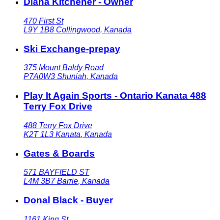
Diana Kitchener - Owner
470 First St
L9Y 1B8
Collingwood
,
Kanada
Ski Exchange-prepay
375 Mount Baldy Road
P7A0W3
Shuniah
,
Kanada
Play It Again Sports - Ontario Kanata 488
Terry Fox Drive
488 Terry Fox Drive
K2T 1L3
Kanata
,
Kanada
Gates & Boards
571 BAYFIELD ST
L4M 3B7
Barrie
,
Kanada
Donal Black - Buyer
1161 King St