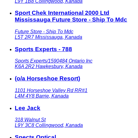
L9Y 1B8
Collingwood
,
Kanada
Sport Chek International 2000 Ltd
Mississauga Future Store - Ship To Mdc
Future Store - Ship To Mdc
L5T 2R7
Mississauga
,
Kanada
Sports Experts - 788
Sports Experts/1590484 Ontario Inc
K6A 2R2
Hawkesbury
,
Kanada
(o/a Horseshoe Resort)
1101 Horseshoe Valley Rd RR#1
L4M 4Y8
Barrie
,
Kanada
Lee Jack
318 Walnut St
L9Y 3C8
Collingwood
,
Kanada
Spects Optical