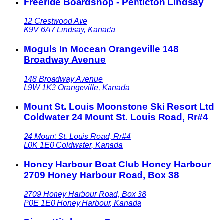
Freeride Boardshop - Penticton Lindsay
12 Crestwood Ave
K9V 6A7
Lindsay
,
Kanada
Moguls In Mocean Orangeville 148
Broadway Avenue
148 Broadway Avenue
L9W 1K3
Orangeville
,
Kanada
Mount St. Louis Moonstone Ski Resort Ltd
Coldwater 24 Mount St. Louis Road, Rr#4
24 Mount St. Louis Road, Rr#4
L0K 1E0
Coldwater
,
Kanada
Honey Harbour Boat Club Honey Harbour
2709 Honey Harbour Road, Box 38
2709 Honey Harbour Road, Box 38
P0E 1E0
Honey Harbour
,
Kanada