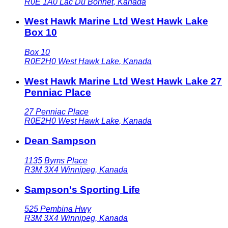
R0E 1A0
Lac Du Bonnet
,
Kanada
West Hawk Marine Ltd West Hawk Lake
Box 10
Box 10
R0E2H0
West Hawk Lake
,
Kanada
West Hawk Marine Ltd West Hawk Lake 27
Penniac Place
27 Penniac Place
R0E2H0
West Hawk Lake
,
Kanada
Dean Sampson
1135 Byms Place
R3M 3X4
Winnipeg
,
Kanada
Sampson's Sporting Life
525 Pembina Hwy
R3M 3X4
Winnipeg
,
Kanada