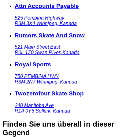
Attn Accounts Payable
525 Pembina Highway
R3M 3X4
Winnipeg
,
Kanada
Rumors Skate And Snow
521 Main Street East
R0L 1Z0
Swan River
,
Kanada
Royal Sports
750 PEMBINA HWY
R3M 2N7
Winnipeg
,
Kanada
Twozerofour Skate Shop
240 Manitoba Ave
R1A 0Y5
Selkirk
,
Kanada
Finden Sie uns überall in dieser
Gegend