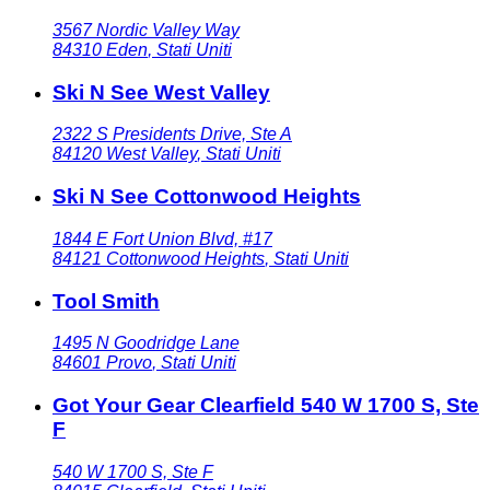
3567 Nordic Valley Way
84310
Eden
,
Stati Uniti
Ski N See West Valley
2322 S Presidents Drive, Ste A
84120
West Valley
,
Stati Uniti
Ski N See Cottonwood Heights
1844 E Fort Union Blvd, #17
84121
Cottonwood Heights
,
Stati Uniti
Tool Smith
1495 N Goodridge Lane
84601
Provo
,
Stati Uniti
Got Your Gear Clearfield 540 W 1700 S, Ste
F
540 W 1700 S, Ste F