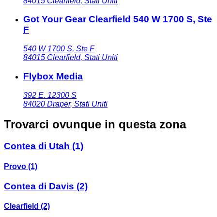
84015
Clearfield
,
Stati Uniti
Got Your Gear Clearfield 540 W 1700 S, Ste
F
540 W 1700 S, Ste F
84015
Clearfield
,
Stati Uniti
Flybox Media
392 E. 12300 S
84020
Draper
,
Stati Uniti
Trovarci ovunque in questa zona
Contea di Utah
(1)
Provo
(1)
Contea di Davis
(2)
Clearfield
(2)