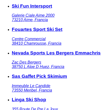
Ski Fun Intersport
Galerie Ciale Aime 2000
73210
Aime
,
Francia
Fouartes Sport Ski Set
Centre Commercial
38410
Chamrousse
,
Francia
Nevada Sports Les Bergers Emmachris
Zac Des Bergers
38750
L Alpe D Huez
,
Francia
Sas Gaffet Pick Skimium
Immeuble Le Candide
73550
Meribel
,
Francia
Linga Ski Shop
355 Route De Pre La Joux