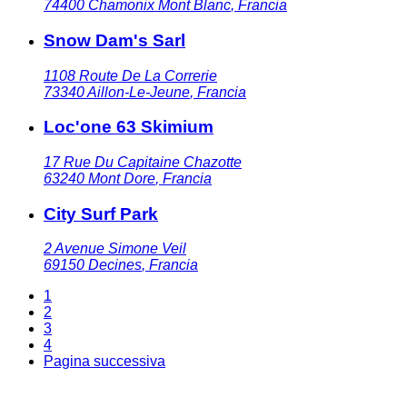
74400
Chamonix Mont Blanc
,
Francia
Snow Dam's Sarl
1108 Route De La Correrie
73340
Aillon-Le-Jeune
,
Francia
Loc'one 63 Skimium
17 Rue Du Capitaine Chazotte
63240
Mont Dore
,
Francia
City Surf Park
2 Avenue Simone Veil
69150
Decines
,
Francia
1
2
3
4
Pagina successiva