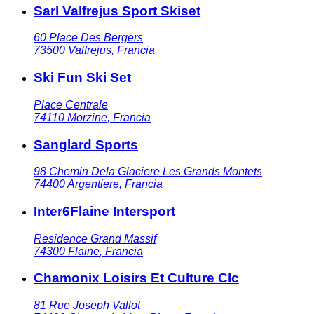
Sarl Valfrejus Sport Skiset
60 Place Des Bergers
73500
Valfrejus
,
Francia
Ski Fun Ski Set
Place Centrale
74110
Morzine
,
Francia
Sanglard Sports
98 Chemin Dela Glaciere Les Grands Montets
74400
Argentiere
,
Francia
Inter6Flaine Intersport
Residence Grand Massif
74300
Flaine
,
Francia
Chamonix Loisirs Et Culture Clc
81 Rue Joseph Vallot