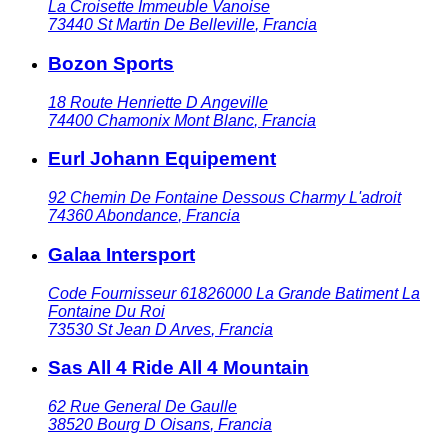
La Croisette Immeuble Vanoise
73440
St Martin De Belleville
,
Francia
Bozon Sports
18 Route Henriette D Angeville
74400
Chamonix Mont Blanc
,
Francia
Eurl Johann Equipement
92 Chemin De Fontaine Dessous Charmy L'adroit
74360
Abondance
,
Francia
Galaa Intersport
Code Fournisseur 61826000 La Grande Batiment La
Fontaine Du Roi
73530
St Jean D Arves
,
Francia
Sas All 4 Ride All 4 Mountain
62 Rue General De Gaulle
38520
Bourg D Oisans
,
Francia