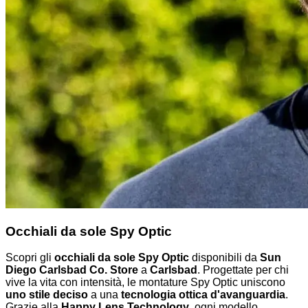
Occhiali da sole Spy Optic
Scopri gli
occhiali da sole Spy Optic
disponibili da
Sun
Diego Carlsbad Co. Store
a
Carlsbad
. Progettate per chi
vive la vita con intensità, le montature Spy Optic uniscono
uno stile deciso
a una
tecnologia ottica d'avanguardia
.
Grazie alla
Happy Lens Technology
, ogni modello