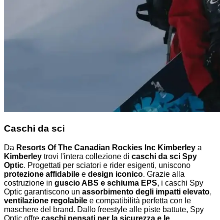
Caschi da sci
Da
Resorts Of The Canadian Rockies Inc Kimberley
a
Kimberley
trovi l'intera collezione di
caschi da sci Spy
Optic
. Progettati per sciatori e rider esigenti, uniscono
protezione affidabile
e
design iconico
. Grazie alla
costruzione in
guscio ABS e schiuma EPS
, i caschi Spy
Optic garantiscono un
assorbimento degli impatti elevato
,
ventilazione regolabile
e compatibilità perfetta con le
maschere del brand. Dallo freestyle alle piste battute, Spy
Optic offre
caschi pensati per la sicurezza e le