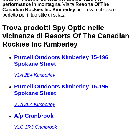
performance in montagna
. Visita
Resorts Of The
Canadian Rockies Inc Kimberley
per trovare il casco
perfetto per il tuo stile di sciata.
Trova prodotti Spy Optic nelle
vicinanze
di Resorts Of The Canadian
Rockies Inc Kimberley
Purcell Outdoors Kimberley 15-196
Spokane Street
V1A 2E4
Kimberley
Purcell Outdoors Kimberley 15-196
Spokane Street
V1A 2E4
Kimberley
A/p Cranbrook
V1C 3R3
Cranbrook