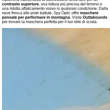
contrasto superiore
, una lettura più precisa del terreno e
una ridotta affaticamento visivo in qualsiasi condizione. Dalla
neve fresca alle piste battute, Spy Optic offre
maschere
pensate per performare in montagna
. Visita
Outtabounds
per trovare la maschera perfetta per il tuo stile di sciata.