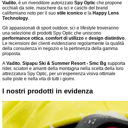
Vadito
, è un rivenditore autorizzato
Spy Optic
che propone
occhiali da sole, maschere da sci e caschi del brand
californiano noto per il suo
stile iconico
e la
Happy Lens
Technology
.
Gli appassionati di sport outdoor, sci e lifestyle troveranno
una selezione di prodotti Spy Optic che uniscono
performance ottica
,
comfort di utilizzo
e
design distintivo
.
Le recensioni dei clienti evidenziano regolarmente la qualità
della consulenza in negozio e la pertinenza della gamma
proposta.
A
Vadito
,
Sipapu Ski & Summer Resort - Smc Bg
supporta
rider, sciatori e amanti della montagna nella scelta della loro
attrezzatura Spy Optic, per un'esperienza visiva ottimale
sulle piste e nella vita di tutti i giorni.
I nostri prodotti in evidenza