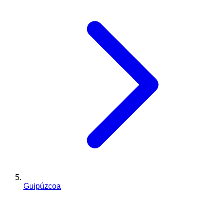
Guipúzcoa