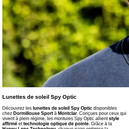
Lunettes de soleil Spy Optic
Découvrez les
lunettes de soleil Spy Optic
disponibles
chez
Dormillouse Sport
à
Montclar
. Conçues pour ceux qui
vivent à plein régime, les montures Spy Optic allient
style
affirmé
et
technologie optique de pointe
. Grâce à la
Happy Lens Technology
, chaque paire optimise la