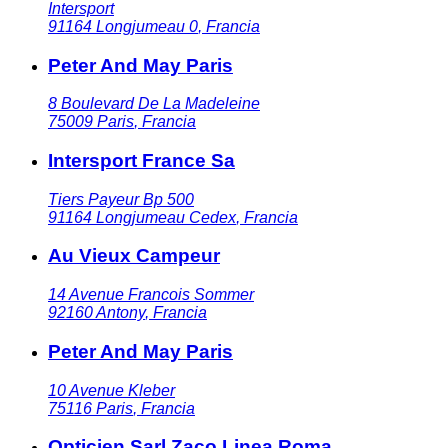
Intersport
91164
Longjumeau 0
,
Francia
Peter And May Paris
8 Boulevard De La Madeleine
75009
Paris
,
Francia
Intersport France Sa
Tiers Payeur Bp 500
91164
Longjumeau Cedex
,
Francia
Au Vieux Campeur
14 Avenue Francois Sommer
92160
Antony
,
Francia
Peter And May Paris
10 Avenue Kleber
75116
Paris
,
Francia
Opticien Sarl Zaco Linea Roma