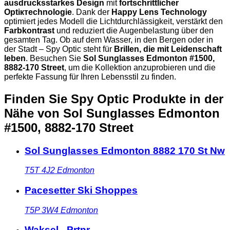
ausdrucksstarkes Design
mit
fortschrittlicher
Optiктechnologie
. Dank der
Happy Lens Technology
optimiert jedes Modell die Lichtdurchlässigkeit, verstärkt den
Farbkontrast
und reduziert die Augenbelastung über den
gesamten Tag. Ob auf dem Wasser, in den Bergen oder in
der Stadt – Spy Optic steht für
Brillen, die mit Leidenschaft
leben
. Besuchen Sie
Sol Sunglasses Edmonton #1500,
8882-170 Street
, um die Kollektion anzuprobieren und die
perfekte Fassung für Ihren Lebensstil zu finden.
Finden Sie Spy Optic Produkte in der
Nähe
von Sol Sunglasses Edmonton
#1500, 8882-170 Street
Sol Sunglasses Edmonton 8882 170 St Nw
T5T 4J2
Edmonton
Pacesetter Ski Shoppes
T5P 3W4
Edmonton
Waksel - Prtnr