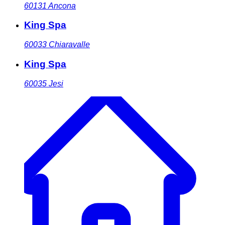
60131
Ancona
King Spa
60033
Chiaravalle
King Spa
60035
Jesi